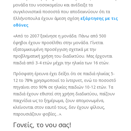
μονάδα του νοσοκομείου και ανέδειξε τα
συγκλονιστικά ποσοστά που αποδεικνύουν ότι τα
Ελλήνοπουλα έχουν άμεση σχέση
εξάρτησης με τις
οθόνες
«Από το 2007 ξεκίνησε η μονάδα. Πάνω από 500
έφηβοι έχουν προσέλθει στην μονάδα. Γίνεται
εξατομικευμένη προσέγγιση σχετικά με την
προβληματική χρήση του διαδικτύου. Μας έρχονται
παιδιά από 3-4 ετών μέχρι την ηλικία των 16 ετών.
Πρόσφατη έρευνα έχει δείξει ότι σε παιδιά ηλικίας 5-
12 το 78% χρησιμοποιεί το ίντερνετ, ενώ το ποσοστό
πηγαίνει στο 90% σε ηλικίες παιδιών 10-12 ετών. Τα
παιδιά έχουν εθιστεί στη χρήση διαδικτύου, παίζουν
παιχνίδια ως το ξημέρωμα, ζουν απομονωμένα,
κλείνονται στον εαυτό τους, δεν έχουν φίλους,
παρουσιάζουν φοβίες…».
Γονείς, το νου σας!