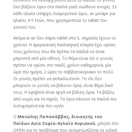
δεν βάζουν όριο στα παιδιά γιατί νιώθουν ενοχές. Σε
κάθε ηλικία υπάρχει διαφορετικό όριο, αν μιλάμε για
ηλικίες 4-5 ετών, που χρησιμοποιεί το tablet του
γονιού του.
Ακόμα κι αν δεν πάρει tablet στα 5, σημασία έχουν οι
χρόνοι. Η αμερικανική παιδιατρική εταιρία έχει ορίσει
τους χρόνους που θα πρέπει τα παιδιά να είναι
μπροστά από μία οθόνη. Το θέμα είναι ότι ο γονιός
πρέπει να ορίσει στο παιδί, χρόνο καθημερινά, μία
ώρα την ημέρα, 2 ώρες το σαββατοκύριακο το πολύ.
Οι γονείς πρέπει να εκπαιδευτούν. Το ότι δεν
μπορούν οι γονείς να βάλουν όρια, είναι θέμα δικό
τους. Η εφηβεία είναι αργά να βάλεις όρια. Τα βάζεις
από νωρίς και τα τηρείς. Τα όρια κάνουν τα παιδιά πιο
ευτυχισμένα και πιο υγιή».
Ο
Μανώλης Παπασάββας, διοικητής του
Παίδων Αγία Σοφία-Αγλαΐα Κυριακού
, μίλησε στο
OPEN για το πρόβλημα που αντιμετωπίζεται σε ειδική