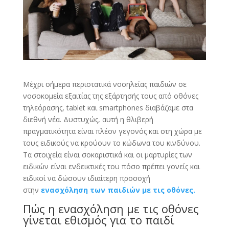
Μέχρι σήμερα περιστατικά νοσηλείας παιδιών σε
νοσοκομεία εξαιτίας της εξάρτησής τους από οθόνες
τηλεόρασης, tablet και smartphones διαβάζαμε στα
διεθνή νέα. Δυστυχώς, αυτή η θλιβερή
πραγματικότητα είναι πλέον γεγονός και στη χώρα με
τους ειδικούς να κρούουν το κώδωνα του κινδύνου.
Τα στοιχεία είναι σοκαριστικά και οι μαρτυρίες των
ειδικών είναι ενδεικτικές του πόσο πρέπει γονείς και
ειδικοί να δώσουν ιδιαίτερη προσοχή
στην
ενασχόληση των παιδιών με τις οθόνες.
Πώς η ενασχόληση με τις οθόνες
γίνεται εθισμός για το παιδί