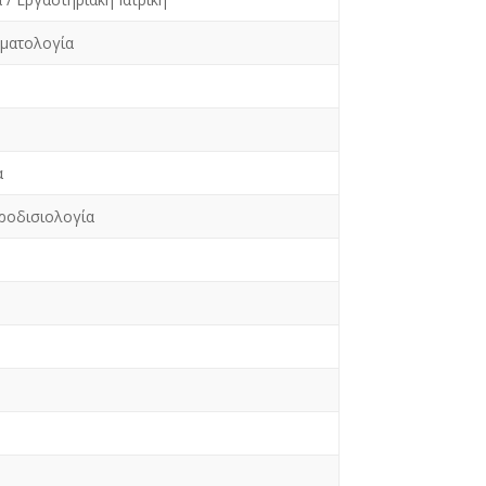
υματολογία
α
ροδισιολογία