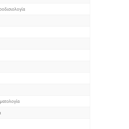
ροδισιολογία
υματολογία
α