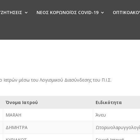
ΣΥΖΗΤΗΣΕΙΣ
ΝΕΟΣ ΚΟΡΩΝΟΪΟΣ COVID-19
ΟΠΤΙΚΟΑΚΟΥ
Ν
 Ιατρών μέσω του Λογισμικού Διασύνδεσης του Π.Ι.Σ.
Όνομα Ιατρού
Ειδικότητα
MARAH
Άνευ
ΔΗΜΗΤΡΑ
Ωτορινολαρυγγολογ
ΚΥΡΙΑΚΟΣ
Γενική Ιατρική