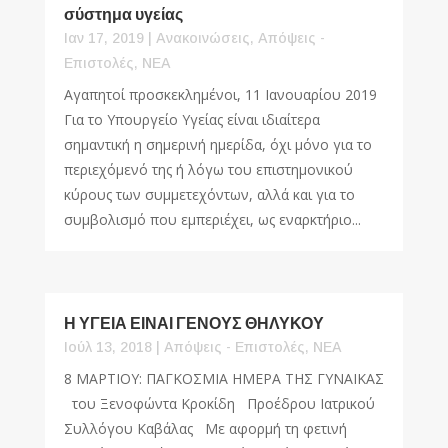
σύστημα υγείας
Ιαν 17, 2019
|
Ανακοινώσεις
,
Απόψεις -
Επιστολές
,
ΝΕΑ
Αγαπητοί προσκεκλημένοι, 11 Ιανουαρίου 2019
Για το Υπουργείο Υγείας είναι ιδιαίτερα
σημαντική η σημερινή ημερίδα, όχι μόνο για το
περιεχόμενό της ή λόγω του επιστημονικού
κύρους των συμμετεχόντων, αλλά και για το
συμβολισμό που εμπεριέχει, ως εναρκτήριο...
Η ΥΓΕΙΑ ΕΙΝΑΙ ΓΕΝΟΥΣ ΘΗΛΥΚΟΥ
Ιούλ 13, 2018
|
Απόψεις - Επιστολές
,
ΝΕΑ
8 ΜΑΡΤΙΟΥ: ΠΑΓΚΟΣΜΙΑ ΗΜΕΡΑ ΤΗΣ ΓΥΝΑΙΚΑΣ
του Ξενοφώντα Κροκίδη Προέδρου Ιατρικού
Συλλόγου Καβάλας Με αφορμή τη φετινή