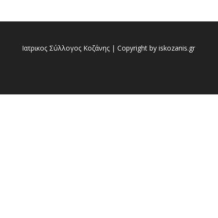
Ιατρικος Σύλλογος Κοζάνης | Copyright by iskozanis.gr