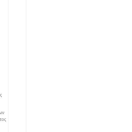
ς
έων
τος