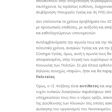
αποσκοπούν στην στοχοποίηση συγκεκριμένω
ταυτόχρονα, τις τεράστιες ευθύνες, διαχρονι
(Κυβέρνηση-Υπουργείο Υγείας και 3η ΥΠΕ) είν
Δεν επιλύονται τα χρόνια προβλήματα του ΕΣ
με προσωπικές επιθέσεις, με ανέξοδη και απ
και καθοδηγούμενων υπονομευτών.
Αντιλαμβανόμαστε την αγωνία τους και την π
τελευταία χρόνια, αναγκών Υγείας και για τη
Σύστημα Υγείας, όμως, αυτή η αγωνία τους θα
αποφασισμένη, στην λογική των ευρύτερων 
Κοινωνίας των Πολιτών. Σε μία τέτοια ορθολο
δηλώνει συνεχώς «παρών», ήταν και θα παραμ
Πολιτείας
.
Όμως, ο Ι.Σ. Κοζάνης είναι
αντίθετος
και εκφ
τυχόν τυπικών διοικητικών παραλείψεων από 
υποχρεώσεών τους που ο νόμος ορίζει, ασκο
της Διεύθυνσης των Κλινικών στις οποίες ασκ
Διοίκησης του οργανισμού του Νοσοκομείου 