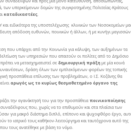
ν συναδέλφων και προς μία μόνο κατεύθυνση, αποσιωπώντας,
κά, των υπερκείμενων δομών της συγκροτημένης Πολιτείας-Κράτους
αι
καταδικαστέες
.
Υ και ειδικότερα της υποστελέχωσης κλινικών των Νοσοκομείων μα
αίδευτη απόδοση ευθυνών, ποινικών ή άλλων, ή με κυνήγι μαγισσών
ίεση που υπάρχει από την Κοινωνία για κάλυψη, των αυξημένων τα
ν βελτίωση των υπηρεσιών που απαιτούν οι πολίτες από το Δημόσιο
 πρέπει να μετασχηματιστεί σε
δημιουργική πράξη
με μία κοινά
συναινέσεων, δράση όλων των εμπλεκόμενων φορέων της τοπικής
γική προσπάθεια επίλυσης των προβλημάτων, ο Ι.Σ. Κοζάνης θα
είνει
αρωγός
ως το
κυρίως θεσμοθετημένο όργανο της
ράζει την αγανάκτησή του για την προσπάθεια
ποινικοποίησης
συναδέλφους που, χωρίς να το επιθυμούν και στα πλαίσια των
ύσαν για μακρό διάστημα διπλό, επίπονο και ψυχοφθόρο έργο, αυτ
ούν το ιατρικό τους καθήκον-λειτούργημα και ταυτόχρονα αυτό της
που τους ανατέθηκε με βάση το νόμο.