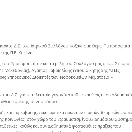
τακτο Δ.Σ. του Ιατρικού Συλλόγου Κοζάνης με θέμα: Τα πρόσφατα
της Π.Ε. Κοζάνης.
του Προέδρου, ήταν και τα μέλη του Συλλόγου μας οι κ.κ. Σταύρος
ς Μακεδονίας), Αγάπιος Γαβριηλίδης (Υποδιοικητής 3ης Υ.Π.Ε.),
τέως Υπηρεσιακοί Διοικητές των Νοσοκομείων Μάματσειο –
ου Δ.Σ. για τα τελευταία γεγονότα καθώς και ένας εποικοδομητικό
άθεια εύρεσης κοινού τόπου.
πλοκής και παρέμβασης, δικαιωματικά δρώντων αιρετών θεσμικών φορ
ής Κοινωνίας, στον χώρο του «τραυματισμένου» Δημόσιου Συστήμα
επιθετικές, καθώς και συναισθηματικά φορτισμένες πράξεις που