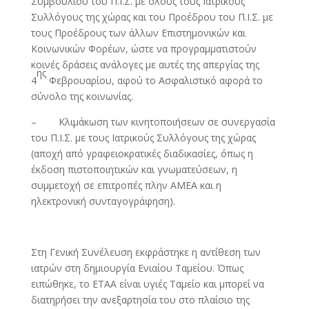
Συμβουλίου του Π.Ι.Σ. με όλους τους Ιατρικούς
Συλλόγους της χώρας και του Προέδρου του Π.Ι.Σ. με
τους Προέδρους των άλλων Επιστημονικών και
Κοινωνικών Φορέων, ώστε να προγραμματιστούν
κοινές δράσεις ανάλογες με αυτές της απεργίας της
ης
4
Φεβρουαρίου, αφού το Ασφαλιστικό αφορά το
σύνολο της κοινωνίας.
– Κλιμάκωση των κινητοποιήσεων σε συνεργασία
του Π.Ι.Σ. με τους Ιατρικούς Συλλόγους της χώρας
(αποχή από γραφειοκρατικές διαδικασίες, όπως η
έκδοση πιστοποιητικών και γνωματεύσεων, η
συμμετοχή σε επιτροπές πλην ΑΜΕΑ και η
ηλεκτρονική συνταγογράφηση).
Στη Γενική Συνέλευση εκφράστηκε η αντίθεση των
ιατρών στη δημιουργία Ενιαίου Ταμείου. Όπως
ειπώθηκε, το ΕΤΑΑ είναι υγιές Ταμείο και μπορεί να
διατηρήσει την ανεξαρτησία του στο πλαίσιο της