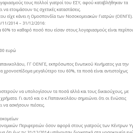
ογαριασμούς τους πολλοί γιατροί του ΕΣΥ, αφού καταβλήθηκαν τα
 να ετοιμάσουν τις σχετικές καταστάσεις.
 που είχε κάνει η Ομοσπονδία των Νοσοκομειακών Γιατρών (ΟΕΝΓΕ).
3/11/2014 – 31/12/2016:
α 60% το καθαρό ποσό που είσαν στους λογαριασμούς είναι περίπο
000 ευρώ
πανικολάου, ΓΓ ΟΕΝΓΕ, εκπρόσωπος Ενωτικού Κινήματος για την
ημα χρονοεπίδομα μεγαλύτερο του 60%, τα ποσά είναι αντιστοίχως
στερούν να υπολογίσουν τα ποσά αλλά και τους δικαιούχους, με
χρήματα. Γι αυτό και ο κ.Παπανικολάου σημειώνει ότι οι Ενώσεις
 να ασκήσουν πιέσεις.
σοκομείων
ειονομικών Περιφερειών όσον αφορά στους γιατρούς των Κέντρων Υγ
μα ότι έως τις 31/12/2014 υπάγονταν διοικητικά στα νοσοκομεία εν