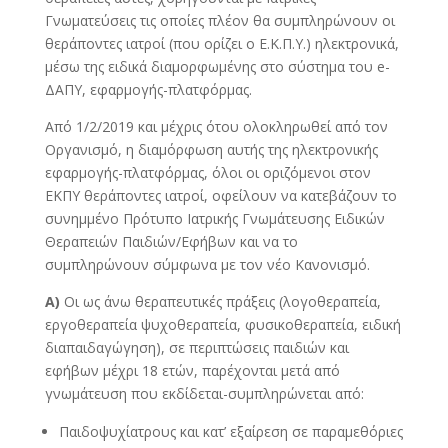
Γνωματεύσεις τις οποίες πλέον θα συμπληρώνουν οι
θεράποντες ιατροί (που ορίζει ο Ε.Κ.Π.Υ.) ηλεκτρονικά,
μέσω της ειδικά διαμορφωμένης στο σύστημα του e-
ΔΑΠΥ, εφαρμογής-πλατφόρμας.
Από 1/2/2019 και μέχρις ότου ολοκληρωθεί από τον
Οργανισμό, η διαμόρφωση αυτής της ηλεκτρονικής
εφαρμογής-πλατφόρμας, όλοι οι οριζόμενοι στον
ΕΚΠΥ θεράποντες ιατροί, οφείλουν να κατεβάζουν το
συνημμένο Πρότυπο Ιατρικής Γνωμάτευσης Ειδικών
Θεραπειών Παιδιών/Εφήβων και να το
συμπληρώνουν σύμφωνα με τον νέο Κανονισμό.
Α)
Οι ως άνω θεραπευτικές πράξεις (λογοθεραπεία,
εργοθεραπεία ψυχοθεραπεία, φυσικοθεραπεία, ειδική
διαπαιδαγώγηση), σε περιπτώσεις παιδιών και
εφήβων μέχρι 18 ετών, παρέχονται μετά από
γνωμάτευση που εκδίδεται-συμπληρώνεται από:
Παιδοψυχίατρους και κατ’ εξαίρεση σε παραμεθόριες