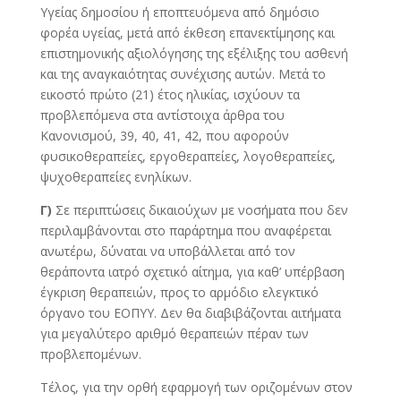
Υγείας δημοσίου ή εποπτευόμενα από δημόσιο
φορέα υγείας, μετά από έκθεση επανεκτίμησης και
επιστημονικής αξιολόγησης της εξέλιξης του ασθενή
και της αναγκαιότητας συνέχισης αυτών. Μετά το
εικοστό πρώτο (21) έτος ηλικίας, ισχύουν τα
προβλεπόμενα στα αντίστοιχα άρθρα του
Κανονισμού, 39, 40, 41, 42, που αφορούν
φυσικοθεραπείες, εργοθεραπείες, λογοθεραπείες,
ψυχοθεραπείες ενηλίκων.
Γ)
Σε περιπτώσεις δικαιούχων με νοσήματα που δεν
περιλαμβάνονται στο παράρτημα που αναφέρεται
ανωτέρω, δύναται να υποβάλλεται από τον
θεράποντα ιατρό σχετικό αίτημα, για καθ’ υπέρβαση
έγκριση θεραπειών, προς το αρμόδιο ελεγκτικό
όργανο του ΕΟΠΥΥ. Δεν θα διαβιβάζονται αιτήματα
για μεγαλύτερο αριθμό θεραπειών πέραν των
προβλεπομένων.
Τέλος, για την ορθή εφαρμογή των οριζομένων στον