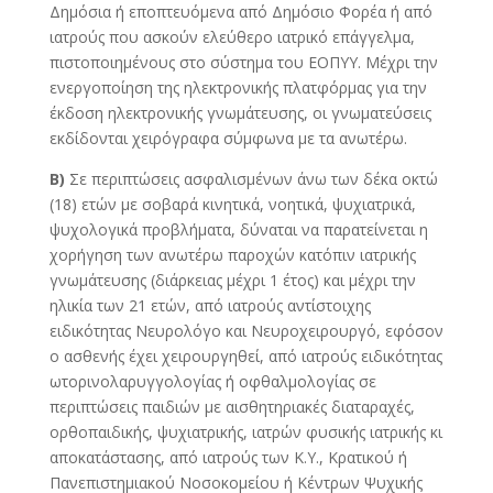
Δημόσια ή εποπτευόμενα από Δημόσιο Φορέα ή από
ιατρούς που ασκούν ελεύθερο ιατρικό επάγγελμα,
πιστοποιημένους στο σύστημα του ΕΟΠΥΥ. Μέχρι την
ενεργοποίηση της ηλεκτρονικής πλατφόρμας για την
έκδοση ηλεκτρονικής γνωμάτευσης, οι γνωματεύσεις
εκδίδονται χειρόγραφα σύμφωνα με τα ανωτέρω.
Β)
Σε περιπτώσεις ασφαλισμένων άνω των δέκα οκτώ
(18) ετών με σοβαρά κινητικά, νοητικά, ψυχιατρικά,
ψυχολογικά προβλήματα, δύναται να παρατείνεται η
χορήγηση των ανωτέρω παροχών κατόπιν ιατρικής
γνωμάτευσης (διάρκειας μέχρι 1 έτος) και μέχρι την
ηλικία των 21 ετών, από ιατρούς αντίστοιχης
ειδικότητας Νευρολόγο και Νευροχειρουργό, εφόσον
ο ασθενής έχει χειρουργηθεί, από ιατρούς ειδικότητας
ωτορινολαρυγγολογίας ή οφθαλμολογίας σε
περιπτώσεις παιδιών με αισθητηριακές διαταραχές,
ορθοπαιδικής, ψυχιατρικής, ιατρών φυσικής ιατρικής κι
αποκατάστασης, από ιατρούς των Κ.Υ., Κρατικού ή
Πανεπιστημιακού Νοσοκομείου ή Κέντρων Ψυχικής