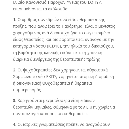
Ενιαίο Κανονισμό Παροχών Υγείας του ΕΟΠΥΥ,
επισημαίνονται τα ακόλουθα:
1.
Ο αριθμός συνεδριών ανά είδος θεραπευτικής
πράξης, που αναφέρει το Παράρτημα, είναι ο μέγιστος
χορηγούμενος ανά δικαιούχο (για το συγκεκριμένο
είδος θεραπείας) και διαφοροποιείται ανάλογα με την
κατηγορία νόσου (ICD10), την ηλικία του δικαιούχου,
τη βαρύτητα της κλινικής εικόνας και τη χρονική
διάρκεια διενέργειας της θεραπευτικής πράξης.
2.
Οι ψυχοθεραπείες δεν χορηγούνται αθροιστικά.
Σύμφωνα το νέο ΕΚΠΥ, χορηγείται ατομική ή ομαδική
ή οικογενειακή ψυχοθεραπεία ή θεραπεία
συμπεριφοράς.
3.
Χορηγούνται μέχρι τέσσερα είδη ειδικών
θεραπειών μηνιαίως, σύμφωνα με τον ΕΚΠΥ, χωρίς να
συνυπολογίζονται οι φυσικοθεραπείες.
4.
Οι ιατρικές γνωματεύσεις πρέπει να αναγράφουν