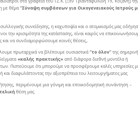
αιδίατροι στα γραφεία του Ι.Σ.Κ. (Ξεν Τριανταφυλίδη 19, Κοζάνη) τη
η με θέμα
”Σύναψη συμβάσεων για Οικογενειακούς Ιατρούς μ
η συλλογικής συνείδησης, η καχυποψία και ο ατομικισμός μας οδήγη
οι την κρισιμότητα της κατάστασης, είναι καιρός να επικοινωνήσου
ς και να συνδιαμορφώσουμε κοινές θέσεις,.
λουμε πρωταρχικά να βλέπουμε ουσιαστικά
”το όλον”
της σημεριν
αδείγματα
«καλής πρακτικής»
από διάφορα διεθνή μοντέλα ή
μάτων. Πιστεύουμε ότι μπορούμε να προσφέρουμε καλές υπηρεσίες μ
ή και διαφυλάττοντας την αξιοπρέπεια του λειτουργήματος μας
τησης, περιμένουμε μια γόνιμη και εποικοδομητική συνάντηση –
τελική
θέση μας.