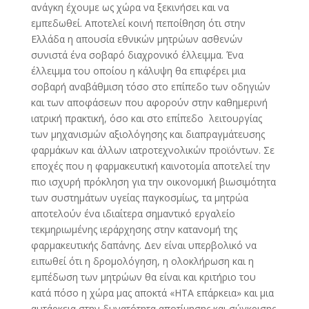
ανάγκη έχουμε ως χώρα να ξεκινήσει και να
εμπεδωθεί.
Αποτελεί κοινή πεποίθηση ότι στην
Ελλάδα η απουσία εθνικών μητρώων ασθενών
συνιστά ένα σοβαρό διαχρονικό έλλειμμα. Ένα
έλλειμμα του οποίου η κάλυψη θα επιφέρει μια
σοβαρή αναβάθμιση τόσο στο επίπεδο των οδηγιών
και των αποφάσεων που αφορούν στην καθημερινή
ιατρική πρακτική, όσο και στο επίπεδο λειτουργίας
των μηχανισμών αξιολόγησης και διαπραγμάτευσης
φαρμάκων και άλλων ιατροτεχνολικών προϊόντων. Σε
εποχές που η φαρμακευτική καινοτομία αποτελεί την
πιο ισχυρή πρόκληση για την οικονομική βιωσιμότητα
των συστημάτων υγείας παγκοσμίως, τα μητρώα
αποτελούν ένα ιδιαίτερα σημαντικό εργαλείο
τεκμηριωμένης ιεράρχησης στην κατανομή της
φαρμακευτικής δαπάνης. Δεν είναι υπερβολικό να
ειπωθεί ότι η δρομολόγηση, η ολοκλήρωση και η
εμπέδωση των μητρώων θα είναι και κριτήριο του
κατά πόσο η χώρα μας αποκτά «ΗΤΑ επάρκεια» και μια
αυτάρκεια στην δυνατότητα αποτίμησης και σύγκρισης