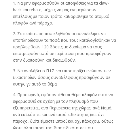
1. Να μην εφαρμοσθούν οι αποφάσεις για τα claw-
back και rebate, μέχρις να μας ενημερώσουν
επιτέλους με ποιόν τρόπο καθορίσθηκε το ατομικό
πλαφόν ανά πάροχο.
2. Σε περίπτωση που κληθούν οι συνάδελφοι να
αποπληρώσουν τα ποσά που τους καταλογίσθηκαν να
προβλεφθούν 120 δόσεις με δικαίωμα να τους
επιστραφούν αυτά σε περίπτωση που προσφύγουν
στην δικαιοσύνη και δικαιωθούν.
3. Να αναλάβει ο Π.Ι.Σ. να υποστηρίξει ενώπιον των
δικαστηρίων όσους συναδέλφους προσφύγουν σε
αυτήν, γι’ αυτό το θέμα.
4. Προσωρινά, εφόσον τίθεται θέμα πλαφόν αυτό να
εφαρμοσθεί σε σχέση με τον πληθυσμό που
εξυπηρετείται, ανά Περιφέρεια της χώρας, ανά Νομό,
ανά ειδικότητα και ανά ιατρό ειδικότητας (και όχι
πάροχο, διότι είμαστε ιατροί και όχι πάροχοι), ούτως
ώστε όλοι ιατροί της ίδιας ειδικότητας που