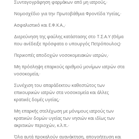
Συνταγογράφηση φαρμάκων από μη ιατρούς,·
Νομοσχέδιο για την Πρωτοβάθμια Φροντίδα Υγείας,·
Ασφαλιστικό και Ε.Φ.Κ.Α.,·
Διερεύνηση της φαύλης κατάστασης στο Τ.Σ.Α.Υ (Θέμα
που ανέδειξε πρόσφατα ο υπουργός Πετρόπουλος)·
Περικοπές αποδοχών νοσοκομειακών ιατρών,·
Μη πρόσληψη επαρκούς αριθμού μονίμων ιατρών στα
νοσοκομεία,·
Συνέχιση του απαράδεκτου καθεστώτος των
επικουρικών ιατρών στα νοσοκομεία και άλλες
κρατικές δομές υγείας,·
Μη επαρκής στελέχωση με μόνιμους ιατρούς των
κρατικών δομών υγείας των νησιών και ιδίως των
ακριτικών περιοχών, κ.λ.π..·
Όλα αυτά προκαλούν αγανάκτηση, απογοήτευση και