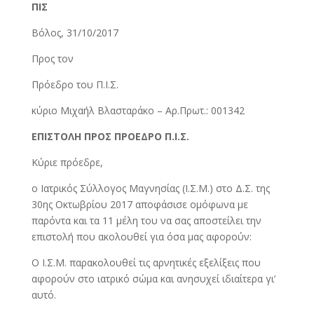
ΠΙΣ
Βόλος, 31/10/2017
Προς τον
Πρόεδρο του Π.Ι.Σ.
κύριο Μιχαήλ Βλασταράκο – Αρ.Πρωτ.: 001342
ΕΠΙΣΤΟΛΗ ΠΡΟΣ ΠΡΟΕΔΡΟ Π.Ι.Σ.
Κύριε πρόεδρε,
ο Ιατρικός Σύλλογος Μαγνησίας (Ι.Σ.Μ.) στο Δ.Σ. της
30ης Οκτωβρίου 2017 αποφάσισε ομόφωνα με
παρόντα και τα 11 μέλη του να σας αποστείλει την
επιστολή που ακολουθεί για όσα μας αφορούν:
Ο Ι.Σ.Μ. παρακολουθεί τις αρνητικές εξελίξεις που
αφορούν στο ιατρικό σώμα και ανησυχεί ιδιαίτερα γι’
αυτό.