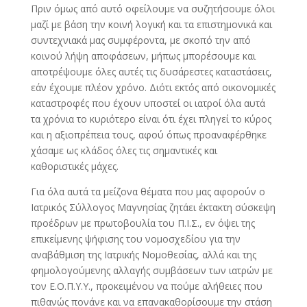
Πριν όμως από αυτό οφείλουμε να συζητήσουμε όλοι
μαζί με βάση την κοινή λογική και τα επιστημονικά και
συντεχνιακά μας συμφέροντα, με σκοπό την από
κοινού λήψη αποφάσεων, μήπως μπορέσουμε και
αποτρέψουμε όλες αυτές τις δυσάρεστες καταστάσεις,
εάν έχουμε πλέον χρόνο. Διότι εκτός από οικονομικές
καταστροφές που έχουν υποστεί οι ιατροί όλα αυτά
τα χρόνια το κυριότερο είναι ότι έχει πληγεί το κύρος
και η αξιοπρέπεια τους, αφού όπως προαναφέρθηκε
χάσαμε ως κλάδος όλες τις σημαντικές και
καθοριστικές μάχες.
Για όλα αυτά τα μείζονα θέματα που μας αφορούν ο
Ιατρικός Σύλλογος Μαγνησίας ζητάει έκτακτη σύσκεψη
προέδρων με πρωτοβουλία του Π.Ι.Σ., εν όψει της
επικείμενης ψήφισης του νομοσχεδίου για την
αναβάθμιση της Ιατρικής Νομοθεσίας, αλλά και της
φημολογούμενης αλλαγής συμβάσεων των ιατρών με
τον Ε.Ο.Π.Υ.Υ., προκειμένου να πούμε αλήθειες που
πιθανώς πονάνε και να επανακαθορίσουμε την στάση