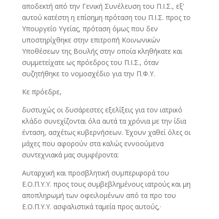
αποδεκτή από την Γενική Συνέλευση του Π.Ι.Σ., εξ’
αυτού κατέστη η επίσημη πρόταση του Π.Ι.Σ. προς το
Υπουργείο Υγείας, πρόταση όμως που δεν
υποστηρίχθηκε στην επιτροπή Κοινωνικών
Υποθέσεων της Βουλής στην οποία κληθήκατε και
συμμετείχατε ως πρόεδρος του Π.Ι.Σ., όταν
συζητήθηκε το νομοσχέδιο για την Π.Φ.Υ.
Κε πρόεδρε,
δυστυχώς οι δυσάρεστες εξελίξεις για τον ιατρικό
κλάδο συνεχίζονται όλα αυτά τα χρόνια με την ίδια
ένταση, ασχέτως κυβερνήσεων. Έχουν χαθεί όλες οι
μάχες που αφορούν στα καλώς εννοούμενα
συντεχνιακά μας συμφέροντα:
Αυταρχική και προσβλητική συμπεριφορά του
Ε.Ο.Π.Υ.Υ. προς τους συμβεβλημένους ιατρούς και μη
αποπληρωμή των οφειλομένων από τα προ του
Ε.Ο.Π.Υ.Υ. ασφαλιστικά ταμεία προς αυτούς,·