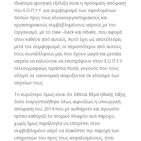
Ιδιαίτερα αρνητική εξέλιξη είναι η πρόσφατη απόφαση
του Ε.Ο.Π.Υ.Υ. για συμψηφισμό των οφειλομένων
ποσών προς τους κλινικοεργαστηριακούς και
εργαστηριακούς συμβεβλημένους ιατρούς με τον
Οργανισμό, με το claw –back και rebate, που αφορά
στον καθένα από αυτούς. Αυτό έχει ως αποτέλεσμα,
μετά τον συμψηφισμό, οι περισσότεροι από αυτούς
τους συναδέλφους μας που έχουν μικρά και μεσαία
ιατρεία να καλούνται να επιστρέψουν στον Ε.Ο.Π.Υ.Υ.
τελεσιγραφικώς τεράστια ποσά, γεγονός που τους
οδηγεί σε οικονομική ασφυξία και σε κλείσιμο των
ιατρείων τους.
Το κυριότερο όμως είναι ότι τίθεται θέμα ηθικής τάξης
διότι ενεργοποιήθηκε όλως αιφνιδίως η υπουργική
απόφαση του 2014 που με αυθαίρετο και άγνωστο
τρόπο καθόριζε το ατομικό πλαφόν ανά πάροχο,
χωρίς όμως παράλληλα να επιτρέπει στον
συμβεβλημένο ιατρό να διακόπτει την παροχή των
υπηρεσιών του προς τους ασφαλισμένους, όταν