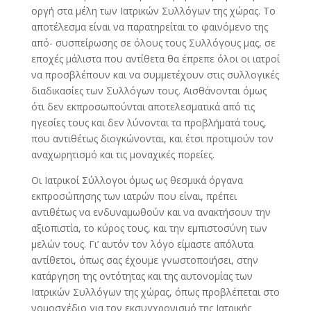
οργή στα μέλη των Ιατρικών Συλλόγων της χώρας. Το
αποτέλεσμα είναι να παρατηρείται το φαινόμενο της
από- συσπείρωσης σε όλους τους Συλλόγους μας, σε
εποχές μάλιστα που αντίθετα θα έπρεπε όλοι οι ιατροί
να προσβλέπουν και να συμμετέχουν στις συλλογικές
διαδικασίες των Συλλόγων τους. Αισθάνονται όμως
ότι δεν εκπροσωπούνται αποτελεσματικά από τις
ηγεσίες τους και δεν λύνονται τα προβλήματά τους,
που αντιθέτως διογκώνονται, και έτσι προτιμούν τον
αναχωρητισμό και τις μοναχικές πορείες.
Οι Ιατρικοί Σύλλογοι όμως ως θεσμικά όργανα
εκπροσώπησης των ιατρών που είναι, πρέπει
αντιθέτως να ενδυναμωθούν και να ανακτήσουν την
αξιοπιστία, το κύρος τους, και την εμπιστοσύνη των
μελών τους. Γι’ αυτόν τον λόγο είμαστε απόλυτα
αντίθετοι, όπως σας έχουμε γνωστοποιήσει, στην
κατάργηση της οντότητας και της αυτονομίας των
Ιατρικών Συλλόγων της χώρας, όπως προβλέπεται στο
νομοσχέδιο για τον εκσυγχρονισμό της Ιατρικής