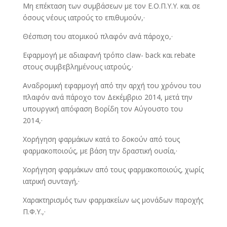
Μη επέκταση των συμβάσεων με τον Ε.Ο.Π.Υ.Υ. και σε
όσους νέους ιατρούς το επιθυμούν,·
Θέσπιση του ατομικού πλαφόν ανά πάροχο,·
Εφαρμογή με αδιαφανή τρόπο claw- back και rebate
στους συμβεβλημένους ιατρούς,·
Αναδρομική εφαρμογή από την αρχή του χρόνου του
πλαφόν ανά πάροχο τον Δεκέμβριο 2014, μετά την
υπουργική απόφαση Βορίδη τον Αύγουστο του
2014,·
Χορήγηση φαρμάκων κατά το δοκούν από τους
φαρμακοποιούς, με βάση την δραστική ουσία,·
Χορήγηση φαρμάκων από τους φαρμακοποιούς, χωρίς
ιατρική συνταγή,·
Χαρακτηρισμός των φαρμακείων ως μονάδων παροχής
Π.Φ.Υ.,·