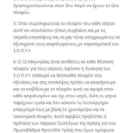
δραστηριοποιούνται στον ίδιο Νομό να έχουν το ίδιο
πλαφόν.
5. Όταν συμπληρώνεται το πλαφόν του κάθε ιατρού
αυτό να «κλειδώνει» (όπως συμβαίνει και με τις
ιατρικές επισκέψεις) και να μην είναι υποχρεωμένος να
εξυπηρετεί τους ασφαλισμένους με παραπεμπτικά του
Ε.Ο.Π.Υ.Υ.
6. Ο Ι.Σ.Μαγνησίας είναι αντίθετος σε κάθε θέσπιση
πλαφόν για τους ιατρούς. Εφόσον η διοίκηση του
Ε.Ο.Π.Υ.Υ. επιθυμεί να θεσπισθεί πλαφόν στις
εξετάσεις και στις επισκέψεις πρέπει να απαιτήσουμε
και να επιβάλουμε το πλαφόν αυτό να αφορά στον
κάθε ασφαλισμένο και όχι στον ιατρό, διότι οι ιατροί
παρέχουν υγεία και δεν ασκούν το λειτούργημα-
επάγγελμά τους με βάση το χρονόμετρο και τα
οικονομικά πλαφόν. Αυτό ακριβώς προβλέπει η
πρόταση των Ιατρικών Συλλόγων της Κρήτης για των
Πρωτοβάθμια Φροντίδα Υγείας που έγινε ομόφωνα