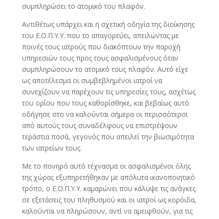
συμπληρώσει το ατομικό του πλαφόν.
Αντιθέτως υπάρχει και η σχετική οδηγία της διοίκησης
του Ε.Ο.Π.Υ.Υ. που το απαγορεύει, απειλώντας με
ποινές τους ιατρούς που διακόπτουν την παροχή
υπηρεσιών τους προς τους ασφαλισμένους όταν
συμπληρώσουν το ατομικό τους πλαφόν. Αυτό είχε
ως αποτέλεσμα οι συμβεβλημένοι ιατροί να
συνεχίζουν να παρέχουν τις υπηρεσίες τους, ασχέτως
του ορίου που τους καθορίσθηκε, και βεβαίως αυτό
οδήγησε στο να καλούνται σήμερα οι περισσότεροι
από αυτούς τους συναδέλφους να επιστρέψουν
τεράστια ποσά, γεγονός που απειλεί την βιωσιμότητα
των ιατρείων τους.
Με το πονηρό αυτό τέχνασμα οι ασφαλισμένοι όλης
της χώρας εξυπηρετήθηκαν με απόλυτα ικανοποιητικό
τρόπο, ο Ε.Ο.Π.Υ.Υ. καμαρώνει που κάλυψε τις ανάγκες
σε εξετάσεις του πληθυσμού και οι ιατροί ως κορόιδα,
καλούνται να πληρώσουν, αντί να αμειφθούν, για τις