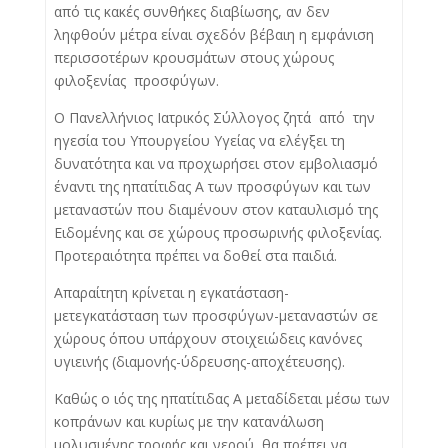
από τις κακές συνθήκες διαβίωσης, αν δεν
ληφθούν μέτρα είναι σχεδόν βέβαιη η εμφάνιση
περισσοτέρων κρουσμάτων στους χώρους
φιλοξενίας προσφύγων.
Ο Πανελλήνιος Ιατρικός Σύλλογος ζητά από την
ηγεσία του Υπουργείου Υγείας να ελέγξει τη
δυνατότητα και να προχωρήσει στον εμβολιασμό
έναντι της ηπατίτιδας Α των προσφύγων και των
μεταναστών που διαμένουν στον καταυλισμό της
Ειδομένης και σε χώρους προσωρινής φιλοξενίας.
Προτεραιότητα πρέπει να δοθεί στα παιδιά.
Απαραίτητη κρίνεται η εγκατάσταση-
μετεγκατάσταση των προσφύγων-μεταναστών σε
χώρους όπου υπάρχουν στοιχειώδεις κανόνες
υγιεινής (διαμονής-ύδρευσης-αποχέτευσης).
Καθώς ο ιός της ηπατίτιδας Α μεταδίδεται μέσω των
κοπράνων και κυρίως με την κατανάλωση
μολυσμένης τροφής και νερού, θα πρέπει να