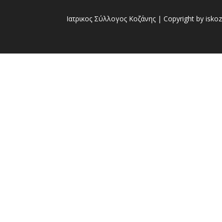
Ιατρικος Σύλλογος Κοζάνης | Copyright by iskoz