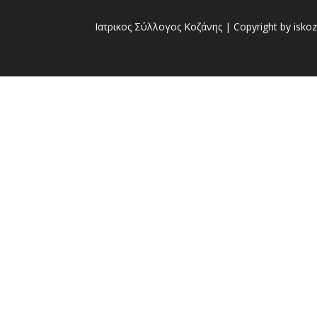
Ιατρικος Σύλλογος Κοζάνης | Copyright by iskoz