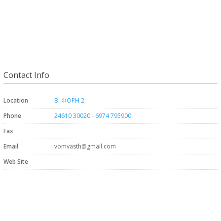
Contact Info
Location
Β. ΦΟΡΗ 2
Phone
24610 30020 - 6974 795900
Fax
Email
vomvasth@gmail.com
Web Site