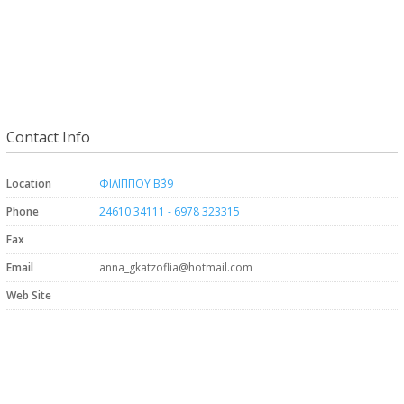
Contact Info
Location
ΦΙΛΙΠΠΟΥ Β΄39
Phone
24610 34111 - 6978 323315
Fax
Email
anna_gkatzoflia@hotmail.com
Web Site