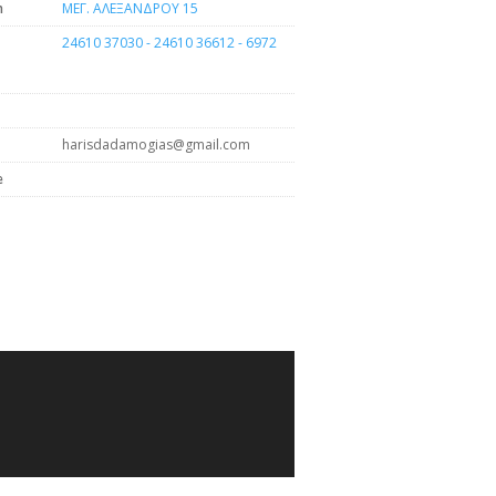
n
ΜΕΓ. ΑΛΕΞΑΝΔΡΟΥ 15
24610 37030 - 24610 36612 - 6972
harisdadamogias@gmail.com
e