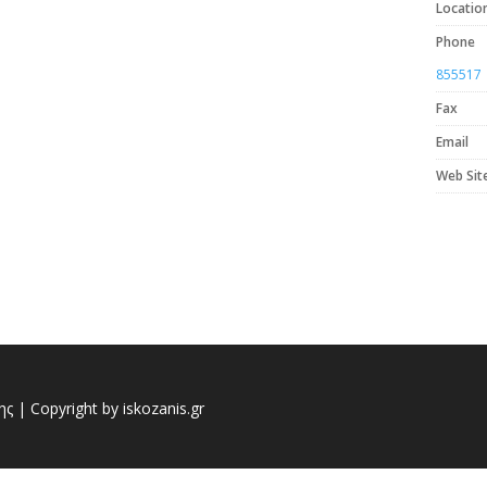
Locatio
Phone
855517
Fax
Email
Web Sit
 | Copyright by iskozanis.gr