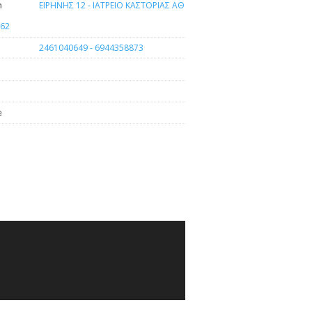
n
ΕΙΡΗΝΗΣ 12 - ΙΑΤΡΕΙΟ ΚΑΣΤΟΡΙΑΣ ΑΘ
 62
2461040649 - 6944358873
e