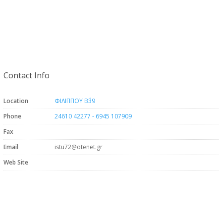
Contact Info
Location
ΦΙΛΙΠΠΟΥ Β΄39
Phone
24610 42277 - 6945 107909
Fax
Email
istu72@otenet.gr
Web Site