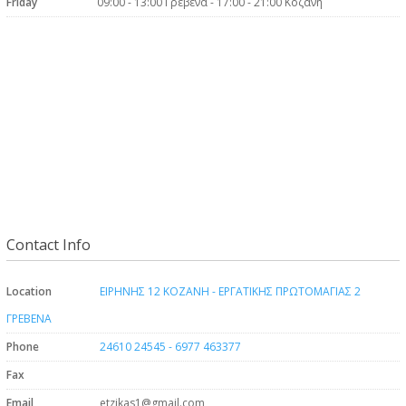
Friday
09:00 - 13:00 Γρεβενά - 17:00 - 21:00 Κοζάνη
Contact Info
Location
ΕΙΡΗΝΗΣ 12 ΚΟΖΑΝΗ - ΕΡΓΑΤΙΚΗΣ ΠΡΩΤΟΜΑΓΙΑΣ 2
ΓΡΕΒΕΝΑ
Phone
24610 24545 - 6977 463377
Fax
Email
etzikas1@gmail.com