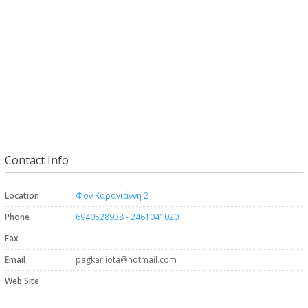
Contact Info
Location
Φον Καραγιάννη 2
Phone
6940528938 - 2461041020
Fax
Email
pagkarliota@hotmail.com
Web Site