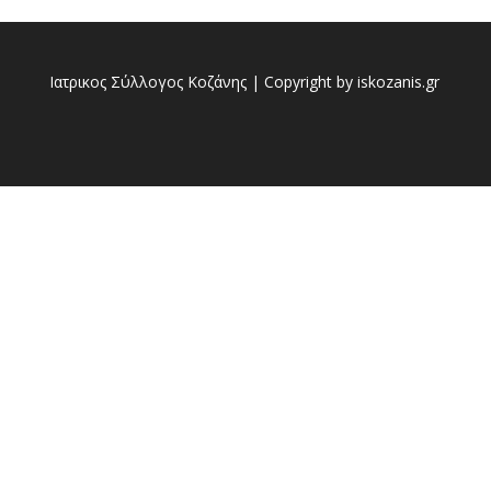
Ιατρικος Σύλλογος Κοζάνης | Copyright by iskozanis.gr