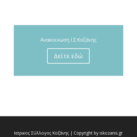
Ανακοινωση Ι.Σ.Κοζάνης
Δείτε εδώ
Ιατρικος Σύλλογος Κοζάνης | Copyright by iskozanis.gr