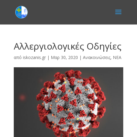
Αλλεργιολογικές Οδηγίες
από
iskozanis.gr
|
Μαρ 30, 2020
|
Ανακοινώσεις
,
ΝΕΑ