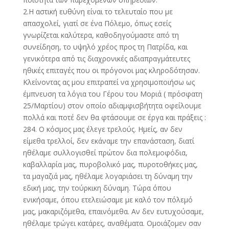
2.Η αστική ευθύνη είναι το τελευταίο που με
απασχολεί, γιατί σε ένα Πόλεμο, όπως εσείς
γνωρίζεται καλύτερα, καθοδηγούμαστε από τη
συνείδηση, το υψηλό χρέος προς τη Πατρίδα, και
γενικότερα από τις διαχρονικές αδιαπραγμάτευτες
ηθικές επιταγές που οι πρόγονοι μας κληροδότησαν.
Κλείνοντας ας μου επιτραπεί να χρησιμοποιήσω ως
έμπνευση τα λόγια του Γέρου του Μοριά ( πρόσφατη
25/Μαρτίου) στον οποίο αδιαμφισβήτητα οφείλουμε
πολλά και ποτέ δεν θα φτάσουμε σε έργα και πράξεις :
284. Ο κόσμος μας έλεγε τρελούς. Ημείς, αν δεν
είμεθα τρελλοί, δεν εκάναμε την επανάσταση, διατί
ηθέλαμε συλλογισθεί πρώτον δια πολεμοφόδια,
καβαλλαρία μας, πυροβολικό μας, πυροτοθήκες μας,
τα μαγαζιά μας, ηθέλαμε λογαριάσει τη δύναμη την
εδική μας, την τούρκικη δύναμη. Τώρα όπου
ενικήσαμε, όπου ετελειώσαμε με καλό τον πόλεμό
μας, μακαριζόμεθα, επαινόμεθα. Αν δεν ευτυχούσαμε,
ηθέλαμε τρώγει κατάρες, αναθέματα. Ομοιάζομεν σαν