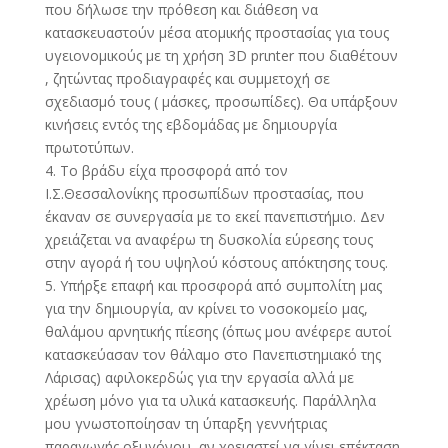
που δήλωσε την πρόθεση και διάθεση να
κατασκευαστούν μέσα ατομικής προστασίας για τους
υγειονομικούς με τη χρήση 3D prιnter που διαθέτουν
, ζητώντας προδιαγραφές και συμμετοχή σε
σχεδιασμό τους ( μάσκες, προσωπίδες). Θα υπάρξουν
κινήσεις εντός της εβδομάδας με δημιουργία
πρωτοτύπων.
4. Το βράδυ είχα προσφορά από τον
Ι.Σ.Θεσσαλονίκης προσωπίδων προστασίας, που
έκαναν σε συνεργασία με το εκεί πανεπιστήμιο. Δεν
χρειάζεται να αναφέρω τη δυσκολία εύρεσης τους
στην αγορά ή του υψηλού κόστους απόκτησης τους.
5. Υπήρξε επαφή και προσφορά από συμπολίτη μας
για την δημιουργία, αν κρίνει το νοσοκομείο μας,
θαλάμου αρνητικής πίεσης (όπως μου ανέφερε αυτοί
κατασκεύασαν τον θάλαμο στο Πανεπιστημιακό της
Λάρισας) αφιλοκερδώς για την εργασία αλλά με
χρέωση μόνο για τα υλικά κατασκευής. Παράλληλα
μου γνωστοποίησαν τη ύπαρξη γεννήτριας
παραγωγής οξυγόνου, αν χρειαστεί να γίνει επέκταση