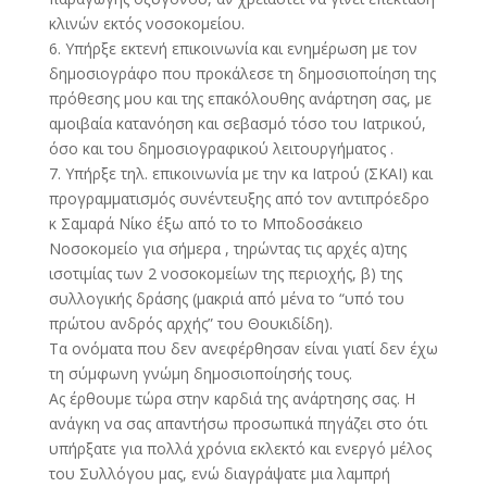
κλινών εκτός νοσοκομείου.
6. Υπήρξε εκτενή επικοινωνία και ενημέρωση με τον
δημοσιογράφο που προκάλεσε τη δημοσιοποίηση της
πρόθεσης μου και της επακόλουθης ανάρτηση σας, με
αμοιβαία κατανόηση και σεβασμό τόσο του Ιατρικού,
όσο και του δημοσιογραφικού λειτουργήματος .
7. Υπήρξε τηλ. επικοινωνία με την κα Ιατρού (ΣΚΑΙ) και
προγραμματισμός συνέντευξης από τον αντιπρόεδρο
κ Σαμαρά Νίκο έξω από το το Μποδοσάκειο
Νοσοκομείο για σήμερα , τηρώντας τις αρχές α)της
ισοτιμίας των 2 νοσοκομείων της περιοχής, β) της
συλλογικής δράσης (μακριά από μένα το “υπό του
πρώτου ανδρός αρχής” του Θουκιδίδη).
Τα ονόματα που δεν ανεφέρθησαν είναι γιατί δεν έχω
τη σύμφωνη γνώμη δημοσιοποίησής τους.
Ας έρθουμε τώρα στην καρδιά της ανάρτησης σας. Η
ανάγκη να σας απαντήσω προσωπικά πηγάζει στο ότι
υπήρξατε για πολλά χρόνια εκλεκτό και ενεργό μέλος
του Συλλόγου μας, ενώ διαγράψατε μια λαμπρή