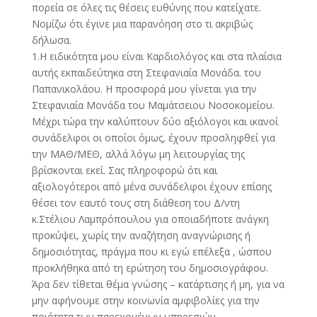
πορεία σε όλες τις θέσεις ευθύνης που κατείχατε.
Νομίζω ότι έγινε μια παρανόηση στο τι ακριβώς
δήλωσα.
1.Η ειδικότητα μου είναι Καρδιολόγος και στα πλαίσια
αυτής εκπαιδεύτηκα στη Στεφανιαία Μονάδα. του
Παπανικολάου. Η προσφορά μου γίνεται για την
Στεφανιαία Μονάδα του Μαμάτσειου Νοσοκομείου.
Μέχρι τώρα την καλύπτουν δύο αξιόλογοι και ικανοί
συνάδελφοι οι οποίοι όμως, έχουν προσληφθεί για
την ΜΑΘ/ΜΕΘ, αλλά λόγω μη λειτουργίας της
βρίσκονται εκεί. Σας πληροφορώ ότι και
αξιολογότεροι από μένα συνάδελφοι έχουν επίσης
θέσει τον εαυτό τους στη διάθεση του Δ/ντη
κ.Στέλιου Λαμπρόπουλου για οποιαδήποτε ανάγκη
προκύψει, χωρίς την αναζήτηση αναγνώρισης ή
δημοσιότητας, πράγμα που κι εγώ επέλεξα , ώσπου
προκλήθηκα από τη ερώτηση του δημοσιογράφου.
Άρα δεν τίθεται θέμα γνώσης – κατάρτισης ή μη, για να
μην αφήνουμε στην κοινωνία αμφιβολίες για την
ποιότητα των παρεχομένων υπηρεσιών.