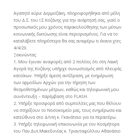
Αγαπητέ κύριε Δερμιτζάκη, πληροφορήθηκα από μέλη
του Δ.Σ. του Ι.Σ.Κοζάνης για την ανάρτησή σας, γιατί ο
προσωπικός μου χρόνος παρακολούθησης των μέσων
κοινωνικής δικτύωσης είναι περιορισμένος. Για να το
καταλάβετε πληρέστερα θα σας αναφέρω τι έκανα χτες
4/4/20.
Ξεκινώντας:
1. Μου έγιναν αναφορές από 2 πολίτες ότι στη Λαική
Αγορά της Κοζάνης υπήρχε συνωστισμός από πλευράς
κατοίκων. Υπήρξε άμεση αντίδραση, με ενημέρωση
των αρμοδίων Αρχών για την τήρηση των
θεσμοθετημένων μέτρων, καθώς και τηλεφωνική μου
συνέντευξη – παρέμβαση στο FLASH.
2. Υπήρξε προσφορά από συμπολίτες μας που θέλουν
να στηρίξουν το Νοσοκομείο μας, τους ενημέρωσα και
κατεύθυνα στο Δ/ντη κ. Γκανάτσιο για τα περαιτέρω.
3. Υπήρξε τηλεφωνική επικοινωνία με τον Κοσμήτορα
του Παν.Δυτ.Μακεδονίας κ. Τριανταφύλλου Αθανάσιο