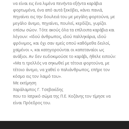
να είναι εις ένα λιμένα πενήντα-εξήντα καράβια
φορτωμένα, ένα από αυτά ξεκόβει, κάνει πανιά,
πηγαίνει εις την δουλειά του με μεγάλη φορτούνα, με
μεγάλο άνεμο, πηγαίνει, πουλεί, κερδίζει, γυρίζει
οπίσω σώον. Τότε ακούς όλα τα επίλοιπα καράβια και
λέγουν: «Ιδού άνθρωπος, ιδού παλληκάρια, ιδού
φρόνιμος, και όχι σαν εμείς οπού καθόμεθα δειλοί,
χαϊμένοι », και κατηγορούνται οι καπεταναίοι ως
ανάξιοι. Αν δεν ευδοκιμούσε το καράβι, ήθελε ειπούν:
«Μα τι τρελλός να σηκωθεί με τέτοια φορτούνα, με
τέτοιο άνεμο, να χαθεί ο παλιάνθρωπος, επήρε τον
κόσμο εις τον λαιμό του».
Με εκτίμηση
Χαράλαμπος Γ. Τσεβεκίδης
που το Ιατρικό σώμα της Π.Ε. Κοζάνης τον τίμησε να
είναι Πρόεδρος του.