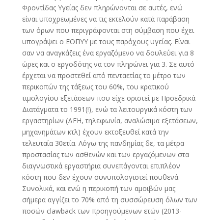
Φροντίδας Υγείας δεν πληρώνονται σε αυτές, ενώ
είναι υποχρεωμένες να τις εκτελούν κατά παράβαση
των όρων που περιγράφονται στη σύμβαση που έχει
υπογράψει ο ΕΟΠΥΥ με τους παρόχους υγείας. Είναι
σαν να αναγκάζεις ένα εργαζόμενο να δουλεύει για 8
ώρες και ο εργοδότης να τον πληρώνει για 3. Σε αυτό
έρχεται να προστεθεί από πενταετίας το μέτρο των
περικοπών της τάξεως του 60%, του κρατικού
τιμολογίου εξετάσεων που είχε οριστεί με Προεδρικά
Διατάγματα το 1991(!), ενώ τα λειτουργικά κόστη των
εργαστηρίων (ΔΕΗ, τηλεφωνία, αναλώσιμα εξετάσεων,
μηχανημάτων κτλ) έχουν εκτοξευθεί κατά την
τελευταία 30ετία. Λόγω της πανδημίας δε, τα μέτρα
προστασίας των ασθενών και των εργαζόμενων στα
διαγνωστικά εργαστήρια συνεπάγονται επιπλέον
κόστη που δεν έχουν συνυπολογιστεί πουθενά.
Συνολικά, και ενώ η περικοπή των αμοιβών μας
σήμερα αγγίζει το 70% από τη συσσώρευση όλων των
ποσών clawback των προηγούμενων ετών (2013-