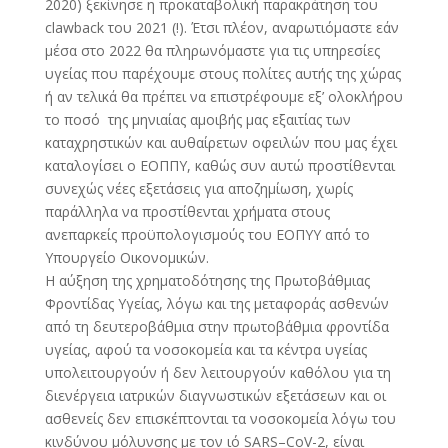
2020) ξεκίνησε η προκαταβολική παρακράτηση του
clawback του 2021 (!). Έτσι πλέον, αναρωτιόμαστε εάν
μέσα στο 2022 θα πληρωνόμαστε για τις υπηρεσίες
υγείας που παρέχουμε στους πολίτες αυτής της χώρας
ή αν τελικά θα πρέπει να επιστρέφουμε εξ’ ολοκλήρου
το ποσό της μηνιαίας αμοιβής μας εξαιτίας των
καταχρηστικών και αυθαίρετων οφειλών που μας έχει
καταλογίσει ο ΕΟΠΠΥ, καθώς συν αυτώ προστίθενται
συνεχώς νέες εξετάσεις για αποζημίωση, χωρίς
παράλληλα να προστίθενται χρήματα στους
ανεπαρκείς προϋπολογισμούς του ΕΟΠΥΥ από το
Υπουργείο Οικονομικών.
H
αύξηση της χρηματοδότησης της Πρωτοβάθμιας
Φροντίδας Υγείας, λόγω και της μεταφοράς ασθενών
από τη δευτεροβάθμια στην πρωτοβάθμια φροντίδα
υγείας, αφού τα νοσοκομεία και τα κέντρα υγείας
υπολειτουργούν ή δεν λειτουργούν καθόλου για τη
διενέργεια ιατρικών διαγνωστικών εξετάσεων και οι
ασθενείς δεν επισκέπτονται τα νοσοκομεία λόγω του
κινδύνου μόλυνσης με τον ιό
SARS
–
CoV
-2, είναι