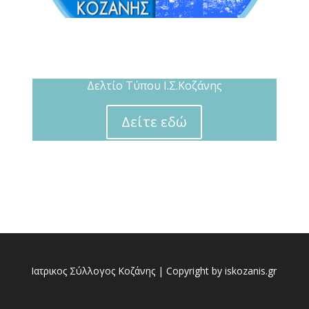
Δελτίο Τύπου Ι.Σ.Κοζάνης
Δείτε εδώ
Ιατρικος Σύλλογος Κοζάνης | Copyright by iskozanis.gr