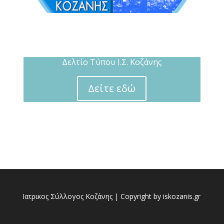
Δελτίο Τύπου Ι.Σ. Κοζάνης
Δείτε εδώ
Ιατρικος Σύλλογος Κοζάνης | Copyright by iskozanis.gr