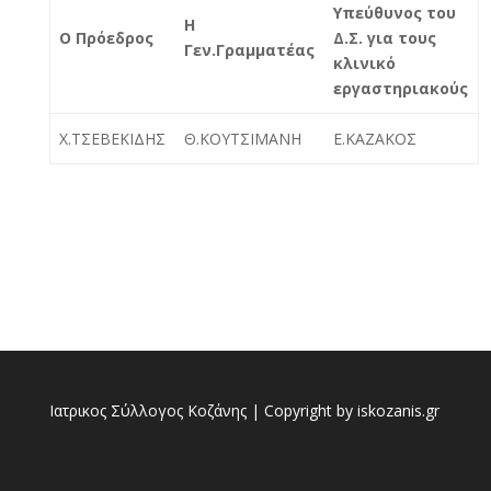
Υπεύθυνος του
Η
Ο Πρόεδρος
Δ.Σ. για τους
Γεν.Γραμματέας
κλινικό
εργαστηριακούς
Χ.ΤΣΕΒΕΚΙΔΗΣ
Θ.ΚΟΥΤΣΙΜΑΝΗ
Ε.ΚΑΖΑΚΟΣ
Ιατρικος Σύλλογος Κοζάνης | Copyright by iskozanis.gr