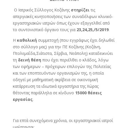
Ο Ιατρικός Σύλλογος Κοζάνης
στηρίζει
τις
απεργιακές κινητοποιήσεις των συναδέλφων κλινικό-
εργαστηριακών ιατρών όπως έχουν εξαγγελθεί από
το συντονιστικό όργανο τους για
23,24,25,/5/2019
.
Η
καθολική
συμμετοχή (που εγγράφως έχει δηλωθεί
στο σύλλογο μας) για την ΠΕ Κοζάνης (Κοζάνη,
Πτολεμαΐδα,Σιάτιστα, Σέρβια, Νεάπολη) καταδεικνύει
τη
δεινή θέση
που έχει περιέλθει ο κλάδος, λόγω
των εφήμερων – πρόχειρων επιλογών της Πολιτείας
και των εποπτευόντων οργανισμών της, η οποία
οδηγεί με μαθηματική ακρίβεια σε οικονομική
κατάρρευση τα ιδιωτικά εργαστήρια της Χώρας
θέτοντας παράλληλα σε κίνδυνο
15000 θέσεις
εργασίας
.
Για επτά συνεχόμενα χρόνια, οι εργαστηριακοί ιατροί
υφίστανται: