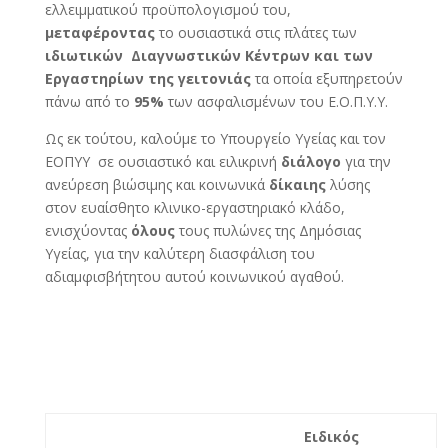
ελλειμματικού προϋπολογισμού του,
μεταφέροντας
το ουσιαστικά στις πλάτες των
ιδιωτικών Διαγνωστικών Κέντρων και των
Εργαστηρίων της γειτονιάς
τα οποία εξυπηρετούν
πάνω από το
95%
των ασφαλισμένων του Ε.Ο.Π.Υ.Υ.
Ως εκ τούτου, καλούμε το Υπουργείο Υγείας και τον
ΕΟΠΥΥ σε ουσιαστικό και ειλικρινή
διάλογο
για την
ανεύρεση βιώσιμης και κοινωνικά
δίκαιης
λύσης
στον ευαίσθητο κλινικο-εργαστηριακό κλάδο,
ενισχύοντας
όλους
τους πυλώνες της Δημόσιας
Υγείας, για την καλύτερη διασφάλιση του
αδιαμφισβήτητου αυτού κοινωνικού αγαθού.
Ειδικός