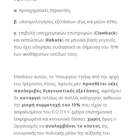
α
. προσχηματικές περικοπές,
β
. υποτιμολoγήσεις εξετάσεων (έως και μείον 43%),
γ.
επιβολή υποχρεωτικών επιστροφών (
Clawback
)
και εκπτώσεων (
Rebate
) σε μηνιαία βάση γεγονός
που έχει οδηγήσει ουσιαστικά σε δήμευση του 70%
των ακαθάριστων εσόδων τους.
Επιπλέον αυτών, το Υπουργείο Υγείας από την αρχή
του τρέχοντος έτους, αφενός μεν
προσθέτει
νέες
πανάκριβες διαγνωστικές εξετάσεις
, αφετέρου
δε
καταργεί
τελείως σε πολλές κατηγορίες ασθενών
την
μικρή συμμετοχή του 15%
που είχαν οι
ασφαλισμένοι του Ε.Ο.Π.Υ.Υ. (μέτρα επιστημονικά
τεκμηριωμένα και κοινωνικά δίκαια),
χωρίς
όμως ο
Οργανισμός να
αναλαμβάνει το κόστος
της
κοινωνικής του πολιτικής μέσω της αύξησης του