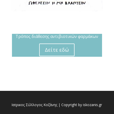
Τρόπος διάθεσης αντιβιοτικών φαρμάκων
Δείτε εδώ
Ιατρικος Σύλλογος Κοζάνης | Copyright by iskozanis.gr