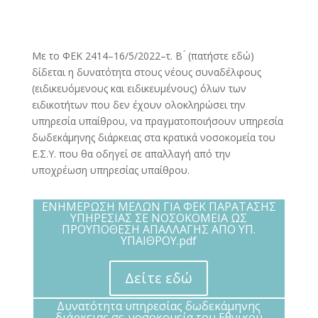
Με το ΦΕΚ 2414
–
16/5/2022
–
τ. Β ́ (πατήστε εδώ)
δίδεται η δυνατότητα στους
νέους συναδέλφους
(ειδικευόμενους και ειδικευμένους) ό
λων των
ειδικοτήτων
που δεν έχουν ολοκληρώσει την
υπηρεσία υπαίθρου, να πραγματοποιήσουν
υπηρεσία
δωδεκάμηνης διάρκειας
στα κρατικά νοσοκομεία του
Ε
.
Σ
.
Υ
.
που θα
οδηγεί σε απαλλαγή από την
υποχρέωση υπηρεσίας υπαίθρου.
ΕΝΗΜΕΡΩΣΗ ΜΕΛΩΝ ΓΙΑ ΦΕΚ ΠΑΡΑΤΑΣΗΣ
ΥΠΗΡΕΣΙΑΣ ΣΕ ΝΟΣΟΚΟΜΕΙΑ ΩΣ
ΠΡΟΥΠΟΘΕΣΗ ΑΠΑΛΛΑΓΗΣ ΑΠΟ ΥΠ.
ΥΠΑΙΘΡΟΥ.pdf
Δείτε εδώ
Δυνατότητα υπηρεσίας δωδεκάμηνης
διάρκειας σε-νοσοκομεία του Εθνικού