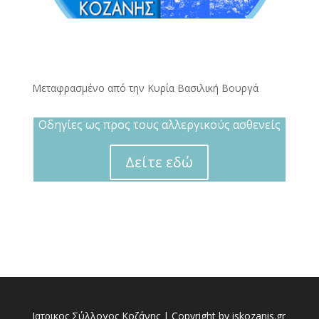
Μεταφρασμένο από την Κυρία Βασιλική Βουργά
Οδηγίες ως προς τους αλλεργικούς ασθενείς
Δείτε εδώ
Ιατρικος Σύλλογος Κοζάνης | Copyright by iskozanis.gr