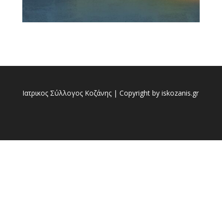
Ιατρικος Σύλλογος Κοζάνης | Copyright by iskozanis.gr