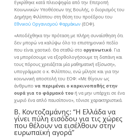
Εγκρίθηκε κατά πλειοψηφία από την Επιτροπή
Κοινωνικών Υποθέσεων της Βουλής, ο διορισμός του
Δημήτρη Φιλίππου στη θέση του προέδρου του
Εθνικού Οργανισμού Φαρμάκων
(ΕΟΦ).
«Αποδέχθηκα την πρόταση με πλήρη συναίσθηση ότι
δεν μπορώ να καλύψω όλο το επιστημονικό πεδίο
που είναι χαοτικό. Θα σταθώ στο
οργανωτικό
. Για
να μπορέσουμε να εξορθολογήσουμε τη δαπάνη και
τους πόρους χρειάζεται μία μαθηματική εξίσωση»,
υπογράμμισε ο κ. Φιλίππου, ενώ μίλησε και για την
κοινωνική αποστολή του ΕΟΦ: «Με θίγουν ως
άνθρωπο
να περιμένει ο καρκινοπαθής στην
ουρά για το φάρμακό του
ή να μην υπάρχει σε ένα
χωριό ένα απλό παυσίπονο», τόνισε χαρακτηριστικά.
Β. Κοντοζαμάνης: “Η Ελλάδα να
γίνει πύλη εισόδου για τις χώρες
που θέλουν να εισέλθουν στην
ευρωπαϊκή αγορά”