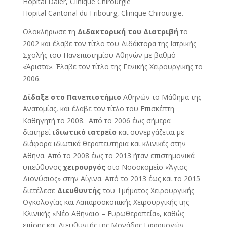
Hopital Daler, Clinique Chirourgie
Hopital Cantonal du Fribourg, Clinique Chirourgie.
Ολοκλήρωσε τη
Διδακτορική του Διατριβή
το
2002 και έλαβε τον τίτλο του Διδάκτορα της Ιατρικής
Σχολής του Πανεπιστημίου Αθηνών με βαθμό
«Άριστα». Έλαβε τον τίτλο της Γενικής Χειρουργικής το
2006.
Δίδαξε στο Πανεπιστήμιο
Αθηνών το Μάθημα της
Ανατομίας, και έλαβε τον τίτλο του Επισκέπτη
Καθηγητή το 2008. Από το 2006 έως σήμερα
διατηρεί
ιδιωτικό ιατρείο
και συνεργάζεται με
διάφορα ιδιωτικά θεραπευτήρια και κλινικές στην
Αθήνα. Από το 2008 έως το 2013 ήταν επιστημονικά
υπεύθυνος
χειρουργός
στο Νοσοκομείο «Άγιος
Διονύσιος» στην Αίγινα. Από το 2013 έως και το 2015
διετέλεσε
Διευθυντής
του Τμήματος Χειρουργικής
Ογκολογίας και Λαπαροσκοπικής Χειρουργικής της
Κλινικής «Νέο Αθήναιο – Ευρωθεραπεία», καθώς
επίσης και Διευθυντής της Μονάδας Εφαρμογών