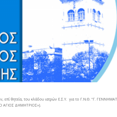
, επί θητεία, του κλάδου ιατρών Ε.Σ.Υ. για το Γ.Ν.Θ. “Γ. ΓΕΝΝΗΜΑ
Ο ΑΓΙΟΣ ΔΗΜΗΤΡΙΟΣ»).