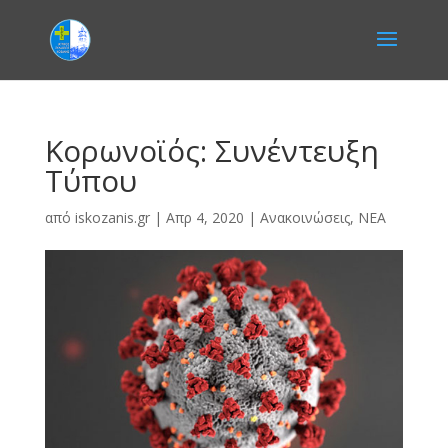
Κορωνοϊός: Συνέντευξη
Τύπου
από
iskozanis.gr
|
Απρ 4, 2020
|
Ανακοινώσεις
,
ΝΕΑ