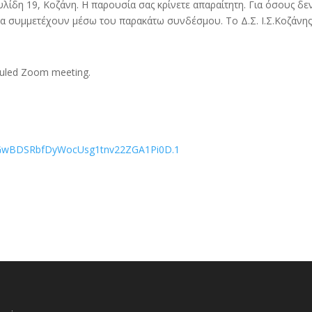
λίδη 19, Κοζάνη. Η παρουσία σας κρίνετε απαραίτητη. Για όσους δε
 συμμετέχουν μέσω του παρακάτω συνδέσμου. Το Δ.Σ. Ι.Σ.Κοζάνη
duled Zoom meeting.
d=GwBDSRbfDyWocUsg1tnv22ZGA1Pi0D.1